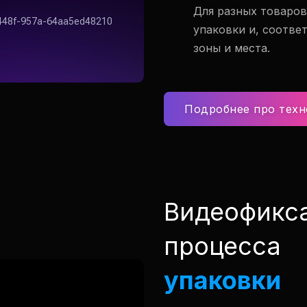
Для разных товаров
упаковки и, соотве
зоны и места.
Подробнее про техн
Видеофикса
процесса
упаковки