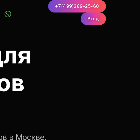
+7(499)289-25-60
Вход
для
ов
в в Москве.