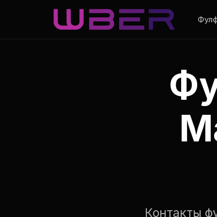
Фул
Фу
М
Контакты ф