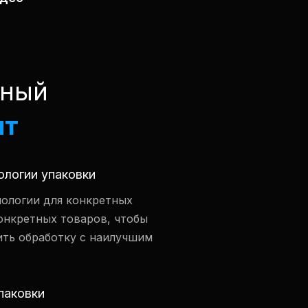
чный
нт
ологии упаковки
ологии для конкретных
онкретных товаров, чтобы
ить обработку с наилучшим
паковки