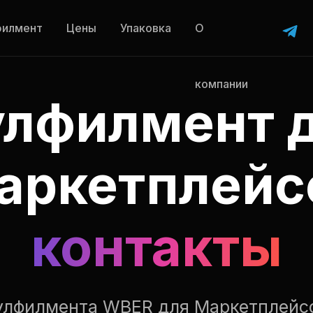
филмент
Цены
Упаковка
О
компании
лфилмент 
аркетплейс
контакты
улфилмента WBER для Маркетплейсо