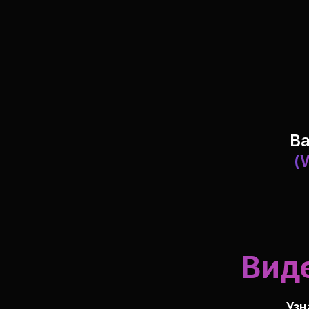
В
(
Вид
Узн