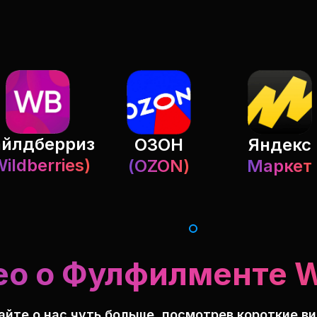
айлдберриз
ОЗОН
Яндекс
Wildberries)
(OZON)
Маркет
ео о Фулфилменте 
айте о нас чуть больше, посмотрев короткие в